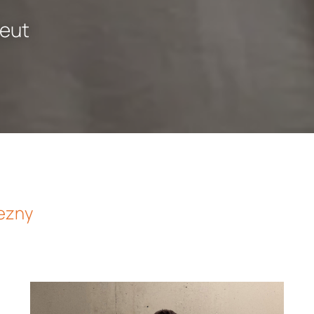
peut
lezny